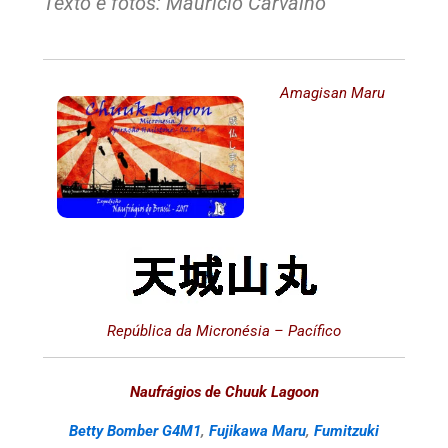
Texto e fotos: Mauricio Carvalho
Amagisan Maru
República da Micronésia – Pacífico
Naufrágios de Chuuk Lagoon
Betty Bomber G4M1
,
Fujikawa Maru
,
Fumitzuki