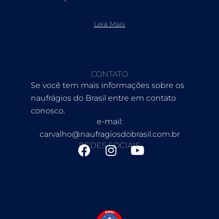
Leia Mais
CONTATO
Se você tem mais informações sobre os
naufrágios do Brasil entre em contato
conosco.
e-mail:
carvalho@naufragiosdobrasil.com.br
REDES SOCIAIS
F
I
Y
a
n
o
c
s
u
e
t
t
b
a
u
o
g
b