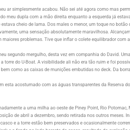
meu ar simplesmente acabou. Não sei até agora como mas perm
 do meu dupla com a mão direita enquanto a esquerda já estava p
 estava cheio de lama. Dos males o menor, um toque no botão do
novamente, uma sensação absolutamente maravilhosa. Alcançamo
 maiores problemas. Tive que inflar o colete equilibrador com
ei meu segundo mergulho, desta vez em companhia do David. Um
orre do U-Boat. A visibilidade ali não era tão ruim e foi possív
 bem como as caixas de munições embutidas no deck. Da bor
esta acostumado com as águas transparentes da Reserva do A
madamente a uma milha ao oeste de Piney Point, Rio Potomac, 
sição de abril a dezembro, sendo retirada nos outros meses. In
s. O casco e a torre estão bem preservados e ocasionalmente co