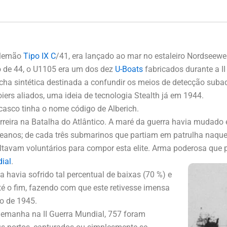
 alemão
Tipo IX C
/41, era lançado ao mar no estaleiro Nordseewe
 de 44, o U1105 era um dos dez
U-Boats
fabricados durante a II
ha sintética destinada a confundir os meios de detecção suba
oiers aliados, uma ideia de tecnologia Stealth já em 1944.
 casco tinha o nome código de Alberich.
eira na Batalha do Atlântico. A maré da guerra havia mudado 
anos; de cada três submarinos que partiam em patrulha naquel
ltavam voluntários para compor esta elite. Arma poderosa que 
dial
.
 havia sofrido tal percentual de baixas (70 %) e
 o fim, fazendo com que este retivesse imensa
o de 1945.
lemanha na II Guerra Mundial, 757 foram