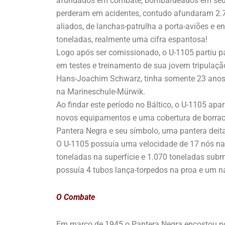
afundados em combate, bombardeados em seus
perderam em acidentes, contudo afundaram 2.7
aliados, de lanchas-patrulha a porta-aviões e 
toneladas, realmente uma cifra espantosa!
Logo após ser comissionado, o U-1105 partiu 
em testes e treinamento de sua jovem tripulaç
Hans-Joachim Schwarz, tinha somente 23 anos 
na Marineschule-Mürwik.
Ao findar este período no Báltico, o U-1105 ap
novos equipamentos e uma cobertura de borrach
Pantera Negra e seu símbolo, uma pantera deitad
O U-1105 possuía uma velocidade de 17 nós na s
toneladas na superfície e 1.070 toneladas su
possuía 4 tubos lança-torpedos na proa e um n
O Combate
Em março de 1945 o Pantera Negra encostou no