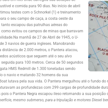
tível e comida para 90 dias. No início de abril
timou testes com o Schnorkel (1) e treinamento
ara o seu campo de caça, a costa oeste da
 tanto escapou das patrulhas aéreas do
em como evitou os campos de minas que barravam
ilidade.
Na manhã de 27 de Abril de 1945, o U-
 de 3 navios de guerra ingleses. Manobrando
 distância de 2.000 metros, o Pantera atacou,
pedos acústicos que seguem até o seu alvo
m seguida para 100 metros. Cerca de 50 segundos
ragata HMS Redmill de 1.300 toneladas sendo
do o navio e matando 32 homens da sua
U-Boat lutava pela sua vida. O Pantera mergulhou até o fundo do
saturavam as profundezas com 299 cargas de profundidade dura
os pois o Pantera Negra escapou ileso retornando a sua posição
perfície, mesmo submerso, para a tripulação e motores Diesel b