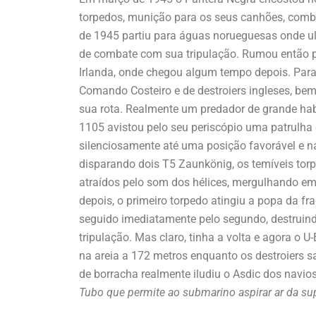
torpedos, munição para os seus canhões, combus
de 1945 partiu para águas norueguesas onde ul
de combate com sua tripulação. Rumou então p
Irlanda, onde chegou algum tempo depois. Para
Comando Costeiro e de destroiers ingleses, b
sua rota. Realmente um predador de grande hab
1105 avistou pelo seu periscópio uma patrulha
silenciosamente até uma posição favorável e na
disparando dois T5 Zaunkönig, os temíveis tor
atraídos pelo som dos hélices, mergulhando e
depois, o primeiro torpedo atingiu a popa da f
seguido imediatamente pelo segundo, destruin
tripulação. Mas claro, tinha a volta e agora o 
na areia a 172 metros enquanto os destroiers 
de borracha realmente iludiu o Asdic dos navi
Tubo que permite ao submarino aspirar ar da su