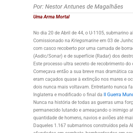
Por: Nestor Antunes de Magalhães
Uma Arma Mortal
No dia 20 de Abril de 44, o U-1105, submarino
Comissionado na
Kriegsmarine
em 03 de Junho
com casco recoberto por uma camada de borrac
(Asdic/Sonar) e de superfície (Radar) dos destr
Este processo ultra secreto de recobrimento do
Começava então a sua breve mas dramática carr
eram caçados quase à extinção nos mares e oce
dois nunca mais voltavam. Entretanto nunca fa
Inglaterra e modificado o final da
II Guerra Mun
Nunca na história de todas as guerras uma força
permanecido lutando e ameaçando o inimigo até
quantidade de homens, navios e aviões até mai
Daqueles 1.167 submarinos construídos pela A