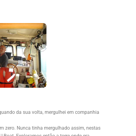
, quando da sua volta, mergulhei em companhia
em zero. Nunca tinha mergulhado assim, nestas
 U-Boat. Exploramos então a torre onde era