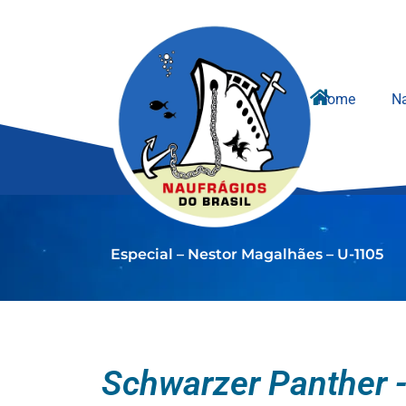
Ir
para
o
conteúdo
Home
Na
Especial – Nestor Magalhães – U-1105
Schwarzer Panther 