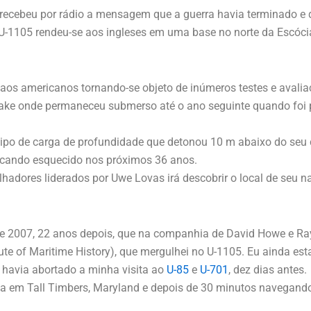
recebeu por rádio a mensagem que a guerra havia terminado e q
U-1105 rendeu-se aos ingleses em uma base no norte da Escócia, 
e aos americanos tornando-se objeto de inúmeros testes e avali
ke onde permaneceu submerso até o ano seguinte quando foi po
tipo de carga de profundidade que detonou 10 m abaixo do seu
ficando esquecido nos próximos 36 anos.
dores liderados por Uwe Lovas irá descobrir o local de seu na
e 2007, 22 anos depois, que na companhia de David Howe e R
tute of Maritime History), que mergulhei no U-1105. Eu ainda 
e havia abortado a minha visita ao
U-85
e
U-701
, dez dias antes.
a em Tall Timbers, Maryland e depois de 30 minutos navegand