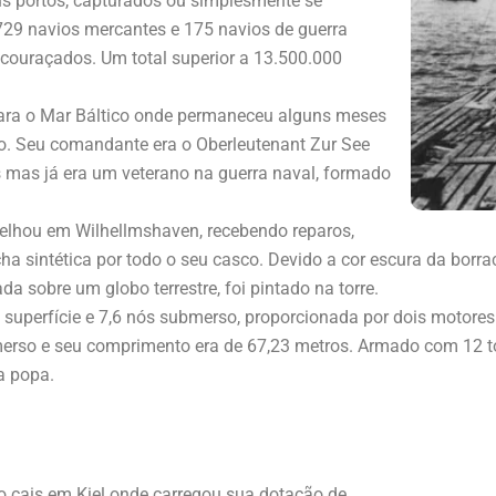
 portos, capturados ou simplesmente se
29 navios mercantes e 175 navios de guerra
encouraçados. Um total superior a 13.500.000
para o Mar Báltico onde permaneceu alguns meses
ão. Seu comandante era o Oberleutenant Zur See
mas já era um veterano na guerra naval, formado
arelhou em Wilhellmshaven, recebendo reparos,
a sintética por todo o seu casco. Devido a cor escura da borr
a sobre um globo terrestre, foi pintado na torre.
uperfície e 7,6 nós submerso, proporcionada por dois motores D
bmerso e seu comprimento era de 67,23 metros. Armado com 12
a popa.
 cais em Kiel onde carregou sua dotação de