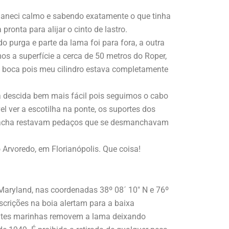
aneci calmo e sabendo exatamente o que tinha
ronta para alijar o cinto de lastro.
 purga e parte da lama foi para fora, a outra
s a superfície a cerca de 50 metros do Roper,
 a boca pois meu cilindro estava completamente
a descida bem mais fácil pois seguimos o cabo
el ver a escotilha na ponte, os suportes dos
racha restavam pedaços que se desmanchavam
rvoredo, em Florianópolis. Que coisa!
Maryland, nas coordenadas 38º 08´ 10″ N e 76º
scrições na boia alertam para a baixa
rrentes marinhas removem a lama deixando