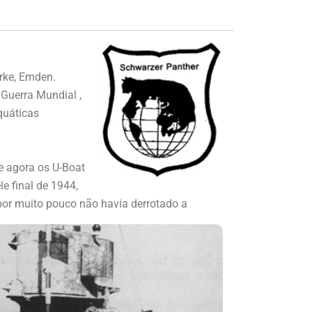
rke, Emden.
 Guerra Mundial ,
quáticas
e agora os U-Boat
e final de 1944,
por muito pouco não havia derrotado a