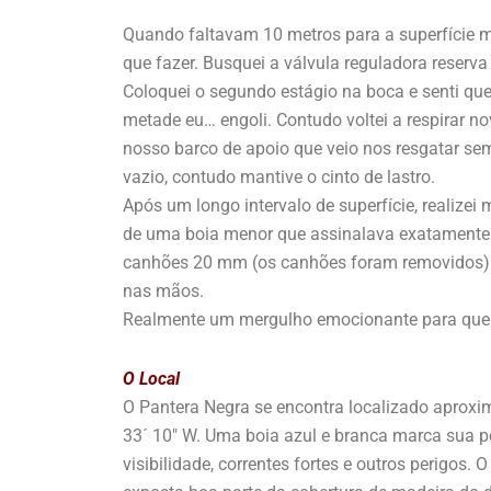
Quando faltavam 10 metros para a superfície 
que fazer. Busquei a válvula reguladora reserva
Coloquei o segundo estágio na boca e senti que
metade eu… engoli. Contudo voltei a respirar 
nosso barco de apoio que veio nos resgatar sem
vazio, contudo mantive o cinto de lastro.
Após um longo intervalo de superfície, realiz
de uma boia menor que assinalava exatamente a t
canhões 20 mm (os canhões foram removidos)
nas mãos.
Realmente um mergulho emocionante para quem 
O Local
O Pantera Negra se encontra localizado aproxi
33´ 10″ W. Uma boia azul e branca marca sua po
visibilidade, correntes fortes e outros perigo