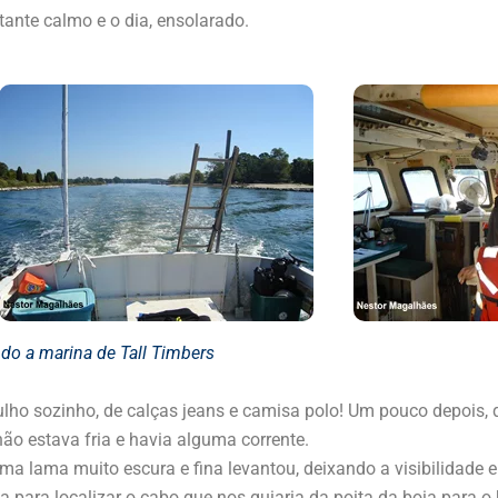
tante calmo e o dia, ensolarado.
do a marina de Tall Timbers
ulho sozinho, de calças jeans e camisa polo! Um pouco depois
ão estava fria e havia alguma corrente.
a lama muito escura e fina levantou, deixando a visibilidade 
 para localizar o cabo que nos guiaria da poita da boia para o