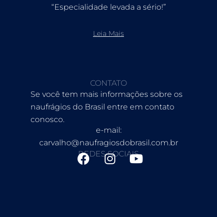
“Especialidade levada a sério!”
Leia Mais
CONTATO
Se você tem mais informações sobre os
naufrágios do Brasil entre em contato
conosco.
e-mail:
carvalho@naufragiosdobrasil.com.br
REDES SOCIAIS
F
I
Y
a
n
o
c
s
u
e
t
t
b
a
u