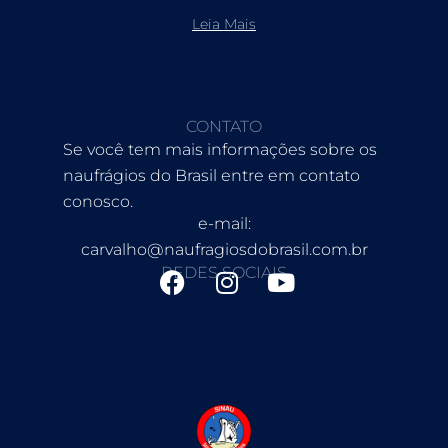
Leia Mais
CONTATO
Se você tem mais informações sobre os
naufrágios do Brasil entre em contato
conosco.
e-mail:
carvalho@naufragiosdobrasil.com.br
REDES SOCIAIS
F
I
Y
a
n
o
c
s
u
e
t
t
b
a
u
o
g
b
o
r
e