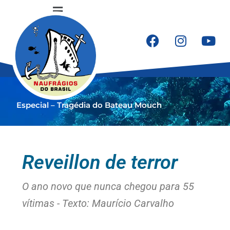
Ir
Flyout
para
o
Menu
conteúdo
F
I
Y
a
n
o
c
s
u
e
t
t
b
a
u
Especial – Tragédia do Bateau Mouch
o
g
b
o
r
e
k
a
m
Reveillon de terror
O ano novo que nunca chegou para 55
vítimas - Texto: Maurício Carvalho