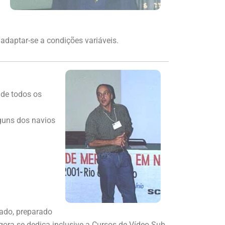
daptar-se a condições variáveis.
 de todos os
lguns dos navios
rado, preparado
gora se dedica inclusive a Cursos de Vídeo Sub,