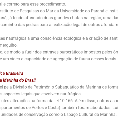
l e correto para esse procedimento.
Instituto de Pesquisas do Mar da Universidade do Paraná e Ins
aná, já tendo afundado duas grandes chatas na região, uma das
o caminho das pedras para a realização legal de outros afunda
ses naufrágios a uma consciência ecológica e a criação de sant
mergulho.
to, de modo a fugir dos entraves burocráticos impostos pelos ó
de um vídeo a capacidade de agregação de fauna desses locais.
ca Brasileira
a Marinha do Brasil.
el pela Divisão de Patrimônio Subaquático da Marinha de form
os aspectos legais que envolvem naufrágios.
centes alterações na forma da lei 10.166. Além disso, outros as
artamentos de Portos e Costa) também foram abordados. Lui
s unidades de conservação como o Espaço Cultural da Marinha,