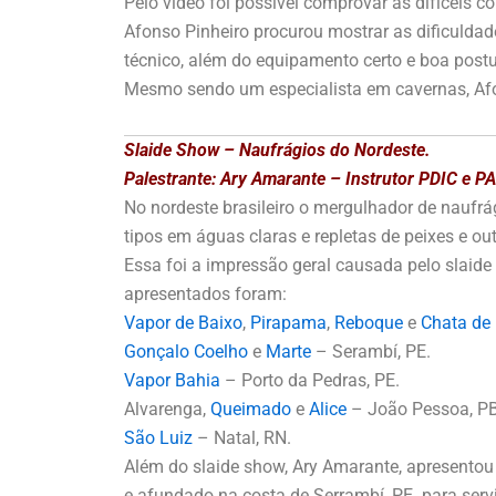
Pelo vídeo foi possível comprovar as difíceis c
Afonso Pinheiro procurou mostrar as dificulda
técnico, além do equipamento certo e boa post
Mesmo sendo um especialista em cavernas, Afo
Slaide Show – Naufrágios do Nordeste.
Palestrante: Ary Amarante – Instrutor PDIC e 
No nordeste brasileiro o mergulhador de naufrá
tipos em águas claras e repletas de peixes e o
Essa foi a impressão geral causada pelo slaid
apresentados foram:
Vapor de Baixo
,
Pirapama
,
Reboque
e
Chata de
Gonçalo Coelho
e
Marte
– Serambí, PE.
Vapor Bahia
– Porto da Pedras, PE.
Alvarenga,
Queimado
e
Alice
– João Pessoa, PB
São Luiz
– Natal, RN.
Além do slaide show, Ary Amarante, apresentou
e afundado na costa de Serrambí, PE. para serv