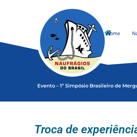
Ir
para
o
conteúdo
Home
Na
Evento – 1º Simpósio Brasileiro de Mer
Troca de experiênc