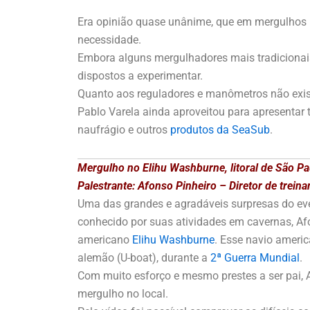
Era opinião quase unânime, que em mergulhos 
necessidade.
Embora alguns mergulhadores mais tradiciona
dispostos a experimentar.
Quanto aos reguladores e manômetros não exist
Pablo Varela ainda aproveitou para apresenta
naufrágio e outros
produtos da SeaSub
.
Mergulho no Elihu Washburne, litoral de São Pa
Palestrante: Afonso Pinheiro – Diretor de trei
Uma das grandes e agradáveis surpresas do even
conhecido por suas atividades em cavernas, A
americano
Elihu Washburne
. Esse navio ameri
alemão (U-boat), durante a
2ª Guerra Mundial
.
Com muito esforço e mesmo prestes a ser pai,
mergulho no local.