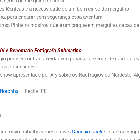
ondições de mergulho no local.
des técnicas e a necessidade de um bom curso de mergulho
ura, para encarar com segurança essa aventura.
nso Pinheiro mostrou que é um craque em mergulho, capaz de a
PADI e Renomado Fotógrafo Submarino.
gio pode encontrar o verdadeiro paraíso; dezenas de naufrágios
utros organismos.
e show apresentado por Ary sobre os Naufrágios do Nordeste. A
 Noronha
– Recife, PE.
.
 um novo trabalho sobre o navio
Gonçalo Coelho
, que foi comp
ir como atrator de vida marinha e ponto de mergulho. Ary, que a