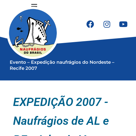
Ir
Flyout
para
o
Menu
conteúdo
F
I
Y
a
n
o
c
s
u
e
t
t
b
a
u
Evento – Expedição naufrágios do Nordeste –
o
g
b
Recife 2007
o
r
e
k
a
m
EXPEDIÇÃO 2007
-
Naufrágios de AL e