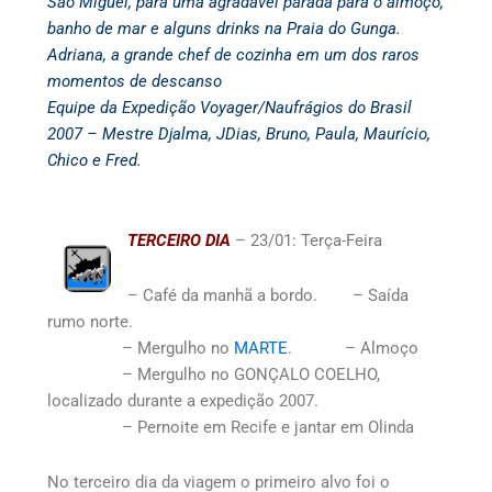
São Miguel, para uma agradável parada para o almoço,
banho de mar e alguns drinks na Praia do Gunga.
Adriana, a grande chef de cozinha em um dos raros
momentos de descanso
Equipe da Expedição Voyager/Naufrágios do Brasil
2007 –
Mestre Djalma, JDias, Bruno, Paula, Maurício,
Chico e Fred.
TERCEIRO DIA
– 23/01: Terça-Feira
– Café da manhã a bordo. – Saída
rumo norte.
– Mergulho no
MARTE
. – Almoço
– Mergulho no GONÇALO COELHO,
localizado durante a expedição 2007.
– Pernoite em Recife e jantar em Olinda
No terceiro dia da viagem o primeiro alvo foi o