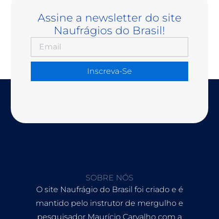
Assine a newsletter do site
Naufrágios do Brasil!
Inscreva-Se
SOBRE NÓS
O site Naufrágio do Brasil foi criado e é
mantido pelo instrutor de mergulho e
pesquisador Maurício Carvalho com a