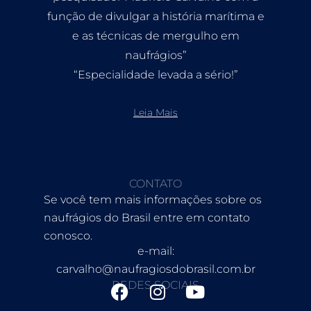
função de divulgar a história marítima e
e as técnicas de mergulho em
naufrágios”
“Especialidade levada a sério!”
Leia Mais
CONTATO
Se você tem mais informações sobre os
naufrágios do Brasil entre em contato
conosco.
e-mail:
carvalho@naufragiosdobrasil.com.br
REDES SOCIAIS
F
I
Y