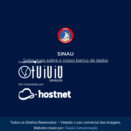
a
n
o
c
s
u
e
t
t
b
a
u
o
g
b
o
r
e
k
a
m
SINAU
Saiba mais sobre o nosso banco de dados
Todos os Direitos Reservados – Vedado o uso comercial das imagens.
Website criado por:
Tuiuiú Comunicação