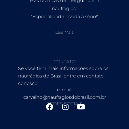
e as técnicas de mergulho em
naufrágios”
“Especialidade levada a sério!”
Leia Mais
CONTATO
Se você tem mais informações sobre os
naufrágios do Brasil entre em contato
conosco.
e-mail:
carvalho@naufragiosdobrasil.com.br
REDES SOCIAIS
F
I
Y
a
n
o
c
s
u