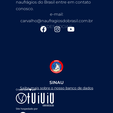
naufrágios do Brasil entre em contato
conosco.
e-mail:
carvalho@naufragiosdobrasil.com.br
REDES SOCIAIS
F
I
Y
a
n
o
c
s
u
e
t
t
b
a
u
o
g
b
o
r
e
k
a
m
SINAU
Saiba mais sobre o nosso banco de dados