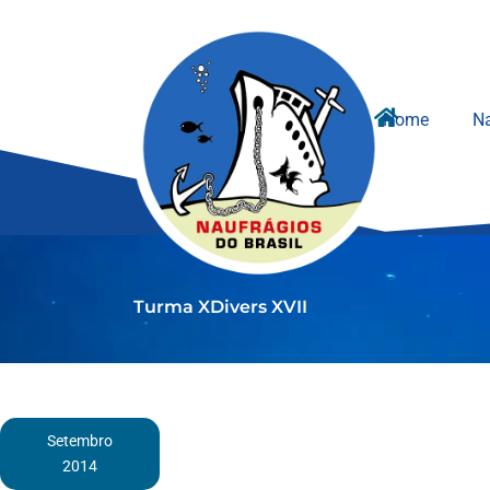
Ir
para
o
conteúdo
Home
Na
Turma XDivers XVII
Setembro
2014