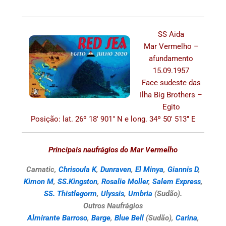
SS Aida
Mar Vermelho –
afundamento
15.09.1957
Face sudeste das
Ilha Big Brothers –
Egito
Posição: lat. 26º 18′ 901″ N e long. 34º 50′ 513″ E
Principais naufrágios do Mar Vermelho
Carnatic,
Chrisoula K
,
Dunraven
,
El Minya
,
Giannis D
,
Kimon M
,
SS.Kingston
,
Rosalie Moller
,
Salem Express
,
SS. Thistlegorm
,
Ulyssis
,
Umbria
(Sudão).
Outros Naufrágios
Almirante Barroso
,
Barge
,
Blue Bell
(Sudão),
Carina
,