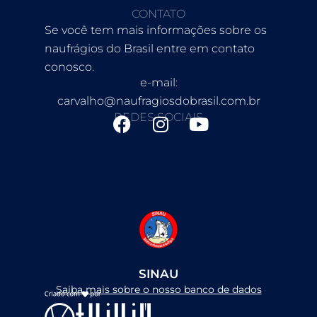
CONTATO
Se você tem mais informações sobre os
naufrágios do Brasil entre em contato
conosco.
e-mail:
carvalho@naufragiosdobrasil.com.br
REDES SOCIAIS
F
I
Y
a
n
o
c
s
u
e
t
t
b
a
u
o
g
b
o
r
e
k
a
m
SINAU
Saiba mais sobre o nosso banco de dados