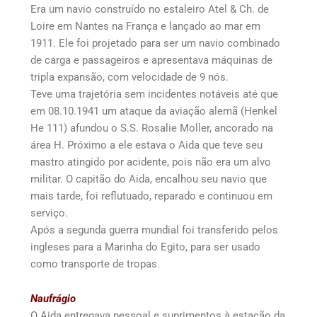
Era um navio construído no estaleiro Atel & Ch. de
Loire em Nantes na França e lançado ao mar em
1911. Ele foi projetado para ser um navio combinado
de carga e passageiros e apresentava máquinas de
tripla expansão, com velocidade de 9 nós.
Teve uma trajetória sem incidentes notáveis até que
em 08.10.1941 um ataque da aviação alemã (Henkel
He 111) afundou o S.S. Rosalie Moller, ancorado na
área H. Próximo a ele estava o Aida que teve seu
mastro atingido por acidente, pois não era um alvo
militar. O capitão do Aida, encalhou seu navio que
mais tarde, foi reflutuado, reparado e continuou em
serviço.
Após a segunda guerra mundial foi transferido pelos
ingleses para a Marinha do Egito, para ser usado
como transporte de tropas.
Naufrágio
O Aida entregava pessoal e suprimentos à estação da