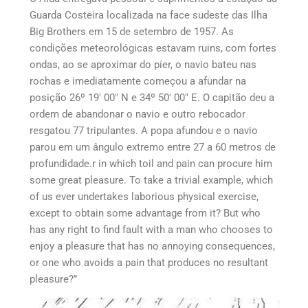
Guarda Costeira localizada na face sudeste das Ilha
Big Brothers em 15 de setembro de 1957. As
condições meteorológicas estavam ruins, com fortes
ondas, ao se aproximar do píer, o navio bateu nas
rochas e imediatamente começou a afundar na
posição 26º 19′ 00″ N e 34º 50′ 00″ E. O capitão deu a
ordem de abandonar o navio e outro rebocador
resgatou 77 tripulantes. A popa afundou e o navio
parou em um ângulo extremo entre 27 a 60 metros de
profundidade.r in which toil and pain can procure him
some great pleasure. To take a trivial example, which
of us ever undertakes laborious physical exercise,
except to obtain some advantage from it? But who
has any right to find fault with a man who chooses to
enjoy a pleasure that has no annoying consequences,
or one who avoids a pain that produces no resultant
pleasure?”