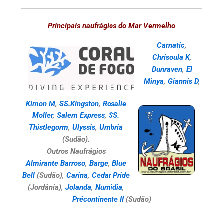
Principais naufrágios do Mar Vermelho
Carnatic
,
Chrisoula K
,
Dunraven
,
El
Minya
,
Giannis D
,
Kimon M
,
SS.Kingston
,
Rosalie
Moller
,
Salem Express
,
SS.
Thistlegorm
,
Ulyssis
,
Umbria
(Sudão).
Outros Naufrágios
Almirante Barroso
,
Barge
,
Blue
Bell
(Sudão),
Carina
,
Cedar Pride
(Jordânia),
Jolanda
,
Numidia
,
Précontinente II
(Sudão)