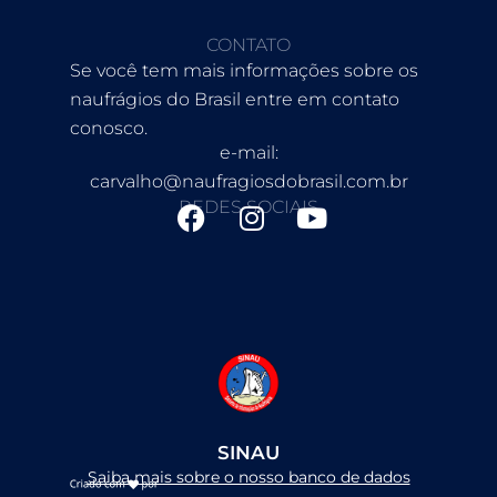
CONTATO
Se você tem mais informações sobre os
naufrágios do Brasil entre em contato
conosco.
e-mail:
carvalho@naufragiosdobrasil.com.br
REDES SOCIAIS
F
I
Y
a
n
o
c
s
u
e
t
t
b
a
u
o
g
b
o
r
e
k
a
m
SINAU
Saiba mais sobre o nosso banco de dados