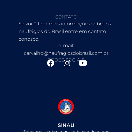
CONTATO
Se você tem mais informações sobre os
naufrágios do Brasil entre em contato
conosco.
e-mail:
carvalho@naufragiosdobrasil.com.br
REDES SOCIAIS
F
I
Y
a
n
o
c
s
u
e
t
t
b
a
u
o
g
b
o
r
e
k
a
m
SINAU
Saiba mais sobre o nosso banco de dados