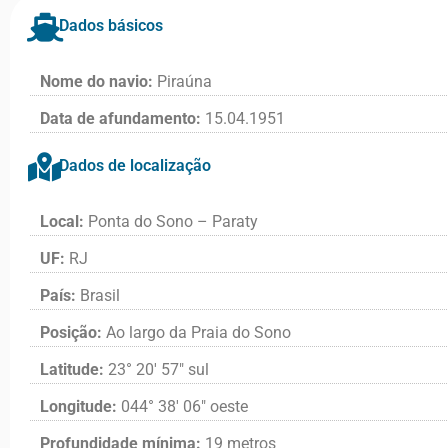
Dados básicos
Nome do navio:
Piraúna
Data de afundamento:
15.04.1951
Dados de localização
Local:
Ponta do Sono – Paraty
UF:
RJ
País:
Brasil
Posição:
Ao largo da Praia do Sono
Latitude:
23° 20′ 57″ sul
Longitude:
044° 38′ 06″ oeste
Profundidade mínima:
19 metros