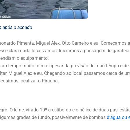
s o achado
onardo Pimenta, Miguel Alex, Otto Carneiro e eu. Começamos a
sse clara nada localizamos. Iniciamos a passagem de garateia 
prendiam o equipamento.
 ao tempo muito ruim e apesar da previsão de mau tempo e de 
Baltar, Miguel Alex e eu. Chegando ao local passamos cerca de
seguimos localizar o Piraúna.
o. O leme, virado 10º a estibordo e o hélice de duas pás, estão
e algumas grades de fundo, possivelmente de bombas
d’água ou 