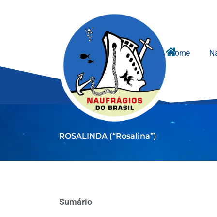
Ir
para
o
conteúdo
Home
Na
ROSALINDA (“Rosalina”)
Sumário