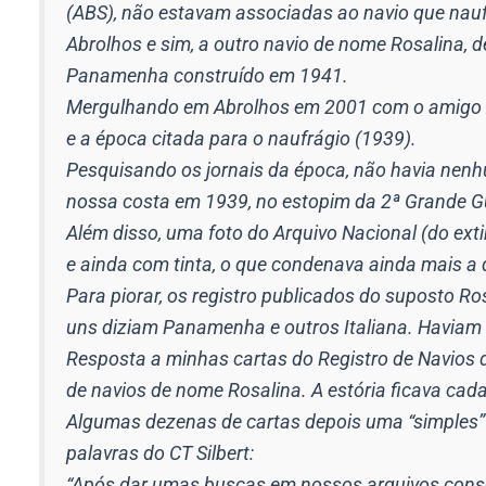
(ABS), não estavam associadas ao navio que nau
Abrolhos e sim, a outro navio de nome Rosalina, 
Panamenha construído em 1941.
Mergulhando em Abrolhos em 2001 com o amigo Z
e a época citada para o naufrágio (1939).
Pesquisando os jornais da época, não havia nenhu
nossa costa em 1939, no estopim da 2ª Grande Gu
Além disso, uma foto do Arquivo Nacional (do ext
e ainda com tinta, o que condenava ainda mais a 
Para piorar, os registro publicados do suposto R
uns diziam Panamenha e outros Italiana. Haviam m
Resposta a minhas cartas do Registro de Navios
de navios de nome Rosalina. A estória ficava cada 
Algumas dezenas de cartas depois uma “simples”
palavras do CT Silbert:
“Após dar umas buscas em nossos arquivos con