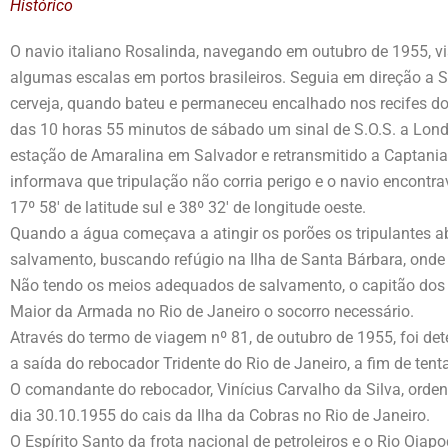
Histórico
O navio italiano Rosalinda, navegando em outubro de 1955, vi
algumas escalas em portos brasileiros. Seguia em direção a
cerveja, quando bateu e permaneceu encalhado nos recifes do
das 10 horas 55 minutos de sábado um sinal de S.O.S. a Lond
estação de Amaralina em Salvador e retransmitido a Captania
informava que tripulação não corria perigo e o navio encontr
17º 58′ de latitude sul e 38º 32′ de longitude oeste.
Quando a água começava a atingir os porões os tripulantes
salvamento, buscando refúgio na Ilha de Santa Bárbara, onde 
Não tendo os meios adequados de salvamento, o capitão dos p
Maior da Armada no Rio de Janeiro o socorro necessário.
Através do termo de viagem nº 81, de outubro de 1955, foi d
a saída do rebocador Tridente do Rio de Janeiro, a fim de tenta
O comandante do rebocador, Vinícius Carvalho da Silva, orden
dia 30.10.1955 do cais da Ilha da Cobras no Rio de Janeiro.
O Espírito Santo da frota nacional de petroleiros e o Rio O