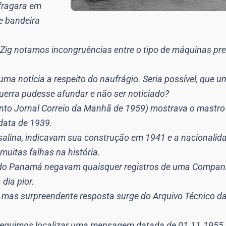
fragara em
de bandeira
ig notamos incongruências entre o tipo de máquinas pre
ma notícia a respeito do naufrágio. Seria possível, que 
erra pudesse afundar e não ser noticiado?
into Jornal Correio da Manhã de 1959) mostrava o mastro
data de 1939.
osalina, indicavam sua construção em 1941 e a nacionalida
uitas falhas na história.
 do Panamá negavam quaisquer registros de uma Companh
dia pior.
 mas surpreendente resposta surge do Arquivo Técnico da
seguimos localizar uma mensagem datada de 01.11.1955