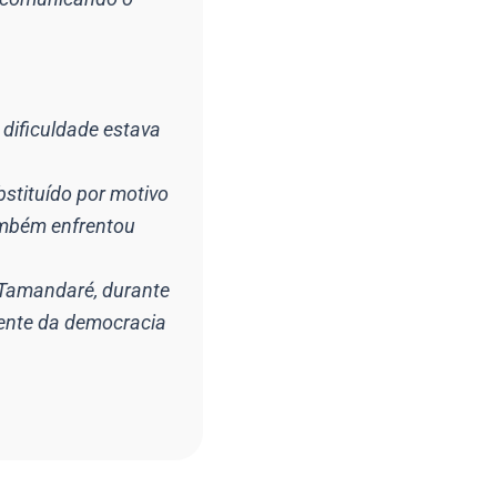
 dificuldade estava
bstituído por motivo
ambém enfrentou
.
r Tamandaré, durante
nente da democracia