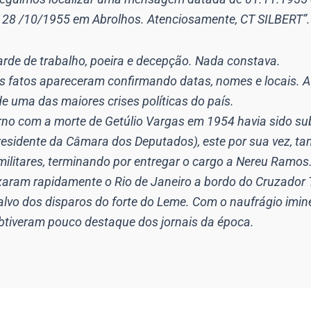
 28 /10/1955 em Abrolhos. Atenciosamente, CT SILBERT”.
tarde de trabalho, poeira e decepção. Nada constava.
os fatos apareceram confirmando datas, nomes e locais. A
e uma das maiores crises políticas do país.
erno com a morte de Getúlio Vargas em 1954 havia sido su
residente da Câmara dos Deputados), este por sua vez, t
 militares, terminando por entregar o cargo a Nereu Ramos
eixaram rapidamente o Rio de Janeiro a bordo do Cruzado
 alvo dos disparos do forte do Leme. Com o naufrágio imi
obtiveram pouco destaque dos jornais da época.