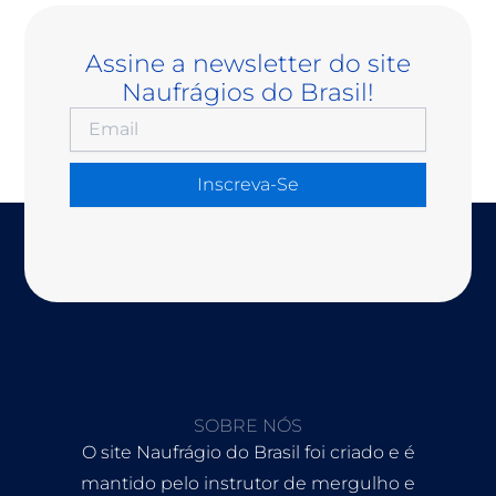
Assine a newsletter do site
Naufrágios do Brasil!
Inscreva-Se
SOBRE NÓS
O site Naufrágio do Brasil foi criado e é
mantido pelo instrutor de mergulho e