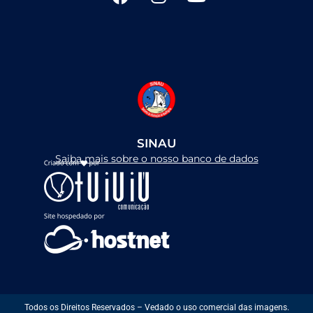
F
I
Y
a
n
o
c
s
u
e
t
t
b
a
u
o
g
b
o
r
e
k
a
m
SINAU
Saiba mais sobre o nosso banco de dados
Todos os Direitos Reservados – Vedado o uso comercial das imagens.