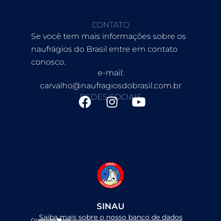
CONTATO
Se você tem mais informações sobre os
naufrágios do Brasil entre em contato
conosco.
e-mail:
carvalho@naufragiosdobrasil.com.br
REDES SOCIAIS
F
I
Y
a
n
o
c
s
u
e
t
t
b
a
u
o
g
b
o
r
e
k
a
m
SINAU
Saiba mais sobre o nosso banco de dados