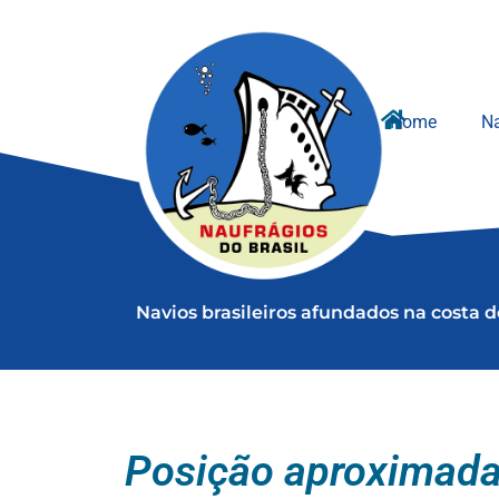
Ir
para
o
conteúdo
Home
Na
Navios brasileiros afundados na costa 
Posição aproximad