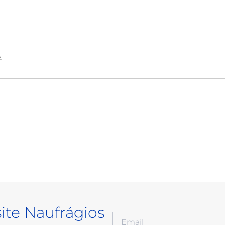
.
site Naufrágios