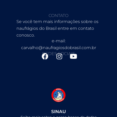
CONTATO
Se você tem mais informações sobre os
naufrágios do Brasil entre em contato
conosco.
e-mail:
carvalho@naufragiosdobrasil.com.br
REDES SOCIAIS
F
I
Y
a
n
o
c
s
u
e
t
t
b
a
u
o
g
b
o
r
e
k
a
m
SINAU