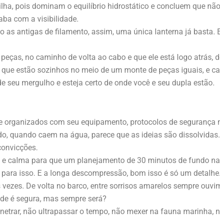
ha, pois dominam o equilíbrio hidrostático e concluem que não
ba com a visibilidade.
s antigas de filamento, assim, uma única lanterna já basta. E
 peças, no caminho de volta ao cabo e que ele está logo atrás,
 que estão sozinhos no meio de um monte de peças iguais, e c
e seu mergulho e esteja certo de onde você e seu dupla estão.
 organizados com seu equipamento, protocolos de segurança n
ndo, quando caem na água, parece que as ideias são dissolvidas.
convicções.
e e calma para que um planejamento de 30 minutos de fundo n
e para isso. E a longa descompressão, bom isso é só um detalhe
s vezes. De volta no barco, entre sorrisos amarelos sempre ouv
ade é segura, mas sempre será?
rar, não ultrapassar o tempo, não mexer na fauna marinha, não