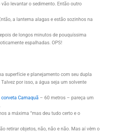
 vão levantar o sedimento. Então outro
ntão, a lanterna alagas e estão sozinhos na
 depois de longos minutos de pouquíssima
aoticamente espalhadas. OPS!
a superfície e planejamento com seu dupla
 Talvez por isso, a água seja um solvente
a
corveta Camaquã
– 60 metros – pareça um
.
imos a máxima “mas deu tudo certo e o
 retirar objetos, não, não e não. Mas aí vêm o