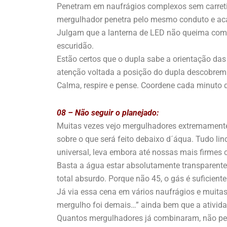
Penetram em naufrágios complexos sem carretil
mergulhador penetra pelo mesmo conduto e aca
Julgam que a lanterna de LED não queima como a
escuridão.
Estão certos que o dupla sabe a orientação das
atenção voltada a posição do dupla descobrem
Calma, respire e pense. Coordene cada minuto d
08 – Não seguir o planejado:
Muitas vezes vejo mergulhadores extremamente
sobre o que será feito debaixo d´áqua. Tudo li
universal, leva embora até nossas mais firmes 
Basta a água estar absolutamente transparent
total absurdo. Porque não 45, o gás é suficient
Já via essa cena em vários naufrágios e muita
mergulho foi demais…” ainda bem que a ativid
Quantos mergulhadores já combinaram, não penet