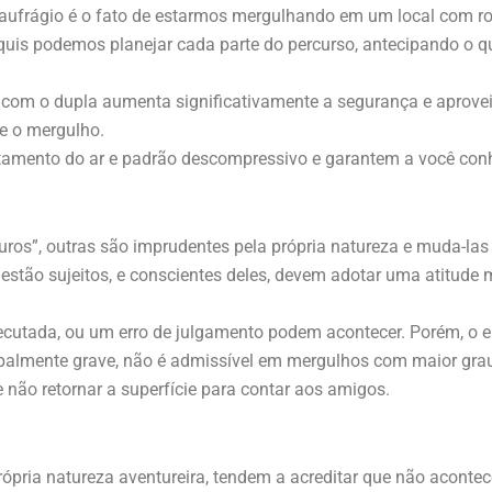
frágio é o fato de estarmos mergulhando em um local com ro
quis podemos planejar cada parte do percurso, antecipando o q
o com o dupla aumenta significativamente a segurança e aprov
e o mergulho.
amento do ar e padrão descompressivo e garantem a você conhe
os”, outras são imprudentes pela própria natureza e muda-las
estão sujeitos, e conscientes deles, devem adotar uma atitude 
utada, ou um erro de julgamento podem acontecer. Porém, o err
palmente grave, não é admissível em mergulhos com maior grau
 não retornar a superfície para contar aos amigos.
pria natureza aventureira, tendem a acreditar que não acontec