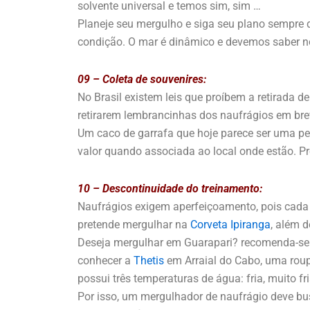
solvente universal e temos sim, sim …
Planeje seu mergulho e siga seu plano sempre q
condição. O mar é dinâmico e devemos saber n
09 – Coleta de souvenires:
No Brasil existem leis que proíbem a retirada 
retirarem lembrancinhas dos naufrágios em bre
Um caco de garrafa que hoje parece ser uma peç
valor quando associada ao local onde estão. P
10 – Descontinuidade do treinamento:
Naufrágios exigem aperfeiçoamento, pois cada 
pretende mergulhar na
Corveta Ipiranga
, além 
Deseja mergulhar em Guarapari? recomenda-se u
conhecer a
Thetis
em Arraial do Cabo, uma roupa
possui três temperaturas de água: fria, muito f
Por isso, um mergulhador de naufrágio deve bu