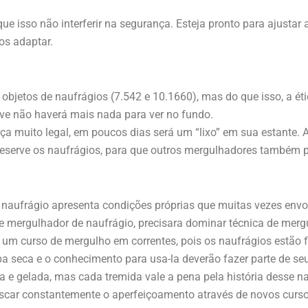
ue isso não interferir na segurança. Esteja pronto para ajustar
os adaptar.
de objetos de naufrágios (7.542 e 10.1660), mas do que isso, a 
ve não haverá mais nada para ver no fundo.
a muito legal, em poucos dias será um “lixo” em sua estante. 
reserve os naufrágios, para que outros mergulhadores também 
naufrágio apresenta condições próprias que muitas vezes envo
de mergulhador de naufrágio, precisara dominar técnica de merg
m curso de mergulho em correntes, pois os naufrágios estão fr
 seca e o conhecimento para usa-la deverão fazer parte de seu 
ria e gelada, mas cada tremida vale a pena pela história desse n
scar constantemente o aperfeiçoamento através de novos curso