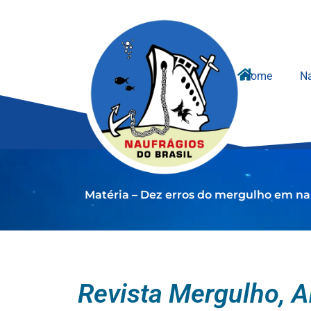
Ir
para
o
conteúdo
Home
Na
Matéria – Dez erros do mergulho em na
Revista Mergulho, A