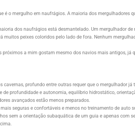
ue é o mergulho em naufrágios. A maioria dos mergulhadores 
maioria dos naufrágios está desmantelado. Um mergulhador de 
 muitos peixes coloridos pelo lado de fora. Nenhum mergulhado
s próximos a mim gostam mesmo dos navios mais antigos, já 
os cavernas, profundo entre outras requer que o mergulhador 
 de profundidade e autonomia, equilíbrio hidrostático, orienta
adores avançados estão menos preparados.
mais seguras e confortáveis e menos no treinamento de auto s
hos sem a orientação subaquática de um guia e apenas com s
acima.