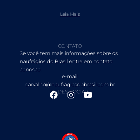
Leia Mais
CONTATO
Se você tem mais informações sobre os
naufrágios do Brasil entre em contato
conosco.
e-mail:
carvalho@naufragiosdobrasil.com.br
REDES SOCIAIS
F
I
Y
a
n
o
c
s
u
e
t
t
b
a
u
o
g
b