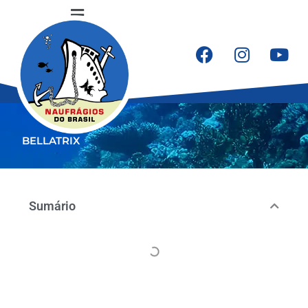
Ir
Flyout
para
o
Menu
conteúdo
F
I
Y
a
n
o
c
s
u
e
t
t
b
a
u
BELLATRIX
o
g
b
o
r
e
k
a
m
Sumário