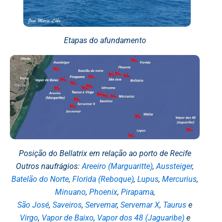
Etapas do afundamento
Posição do Bellatrix em relação ao porto de Recife
Outros naufrágios:
Areeiro (Marguaritte)
,
Aussteiger
,
Batelão do Norte
,
Florida (Reboque)
,
Lupus
,
Mercurius
,
Minuano
,
Phoenix
,
Pirapama
,
São José
,
Saveiros
,
Servemar
,
Servemar X
,
Taurus
e
Virgo
,
Vapor de Baixo
,
Vapor dos 48 (Jaguaribe)
e