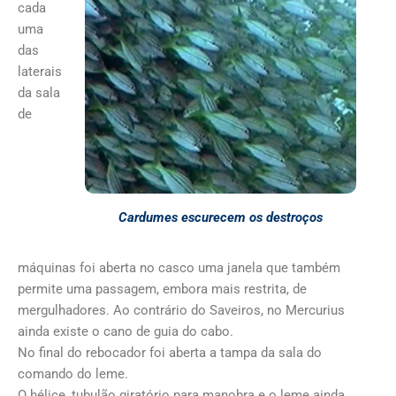
cada
uma
das
laterais
da sala
de
Cardumes escurecem os destroços
máquinas foi aberta no casco uma janela que também
permite uma passagem, embora mais restrita, de
mergulhadores. Ao contrário do Saveiros, no Mercurius
ainda existe o cano de guia do cabo.
No final do rebocador foi aberta a tampa da sala do
comando do leme.
O hélice, tubulão giratório para manobra e o leme ainda