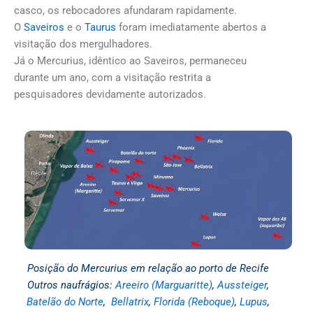
casco, os rebocadores afundaram rapidamente.
O
Saveiros
e o
Taurus
foram imediatamente abertos a
visitação dos mergulhadores.
Já o Mercurius, idêntico ao Saveiros, permaneceu
durante um ano, com a visitação restrita a
pesquisadores devidamente autorizados.
Posição do Mercurius em relação ao porto de Recife
Outros naufrágios:
Areeiro (Marguaritte)
,
Aussteiger
,
Batelão do Norte
,
Bellatrix
,
Florida (Reboque)
,
Lupus
,