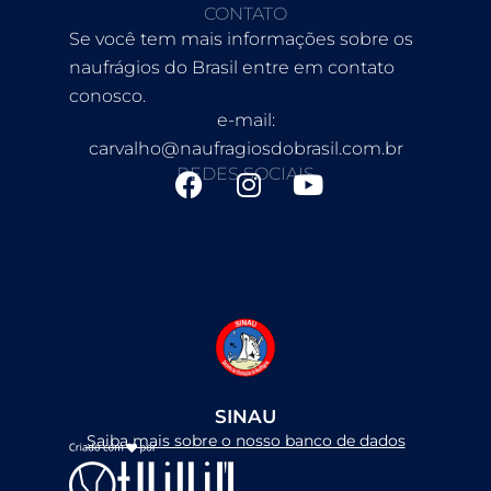
CONTATO
Se você tem mais informações sobre os
naufrágios do Brasil entre em contato
conosco.
e-mail:
carvalho@naufragiosdobrasil.com.br
REDES SOCIAIS
F
I
Y
a
n
o
c
s
u
e
t
t
b
a
u
o
g
b
o
r
e
k
a
m
SINAU
Saiba mais sobre o nosso banco de dados