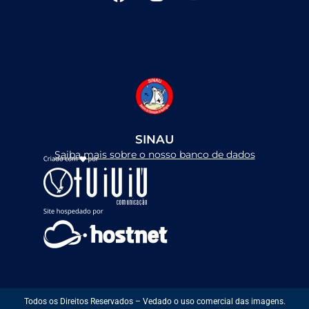
F
I
Y
a
n
o
c
s
u
e
t
t
b
a
u
o
g
b
o
r
e
k
a
m
SINAU
Saiba mais sobre o nosso banco de dados
Todos os Direitos Reservados – Vedado o uso comercial das imagens.