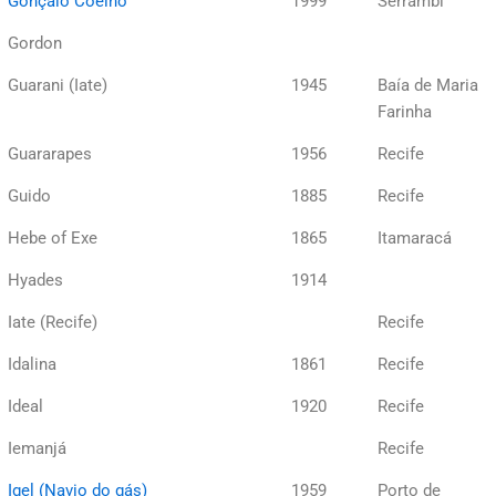
Gonçalo Coelho
1999
Serrambi
Gordon
Guarani (Iate)
1945
Baía de Maria
Farinha
Guararapes
1956
Recife
Guido
1885
Recife
Hebe of Exe
1865
Itamaracá
Hyades
1914
Iate (Recife)
Recife
Idalina
1861
Recife
Ideal
1920
Recife
Iemanjá
Recife
Igel (Navio do gás)
1959
Porto de