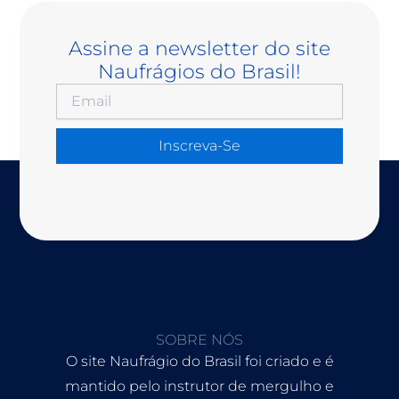
Assine a newsletter do site
Naufrágios do Brasil!
Inscreva-Se
SOBRE NÓS
O site Naufrágio do Brasil foi criado e é
mantido pelo instrutor de mergulho e