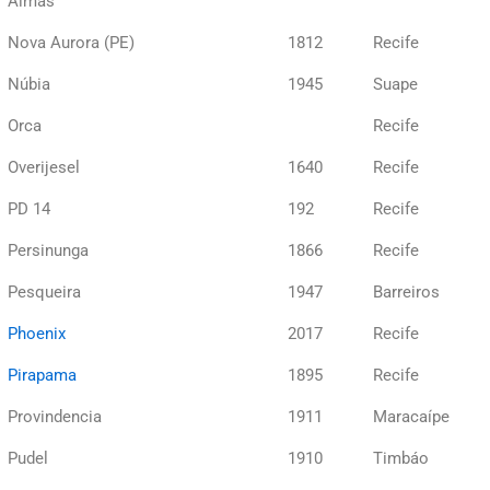
Almas
Nova Aurora (PE)
1812
Recife
Núbia
1945
Suape
Orca
Recife
Overijesel
1640
Recife
PD 14
192
Recife
Persinunga
1866
Recife
Pesqueira
1947
Barreiros
Phoenix
2017
Recife
Pirapama
1895
Recife
Provindencia
1911
Maracaípe
Pudel
1910
Timbáo